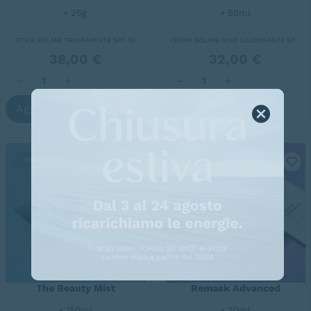
• 25g
• 50ml
STICK SOLARE TRASPARENTE SPF 50
CREMA SOLARE VISO ILLUMINANTE SPF 50+
38,00
€
32,00
€
LUMINA Stick Solare SPF 50 quantità
LUMINA Crema Viso SPF 50
Aggiungi
Aggiungi
I più amati
The Beauty Mist
Remask Advanced
• 150ml
• 20ml