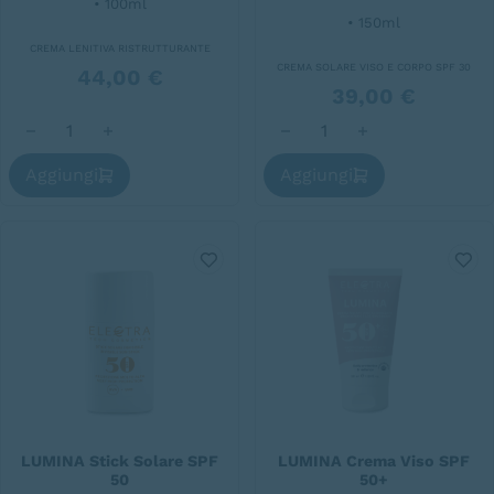
• 100ml
• 150ml
CREMA LENITIVA RISTRUTTURANTE
CREMA SOLARE VISO E CORPO SPF 30
44,00
€
39,00
€
Recovery Formula quantità
LUMINA Crema V/C SPF 30 
Aggiungi
Aggiungi
LUMINA Stick Solare SPF
LUMINA Crema Viso SPF
50
50+