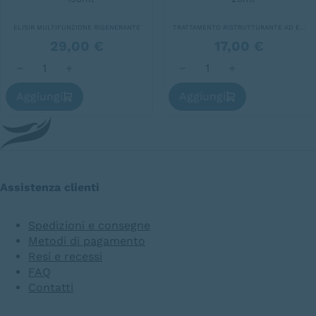
ELISIR MULTIFUNZIONE RIGENERANTE
TRATTAMENTO RISTRUTTURANTE AD EFFETTO LENITIVO
29,00
€
17,00
€
The Beauty Mist quantità
Remask Advanced quantit
Aggiungi
Aggiungi
Assistenza clienti
Spedizioni e consegne
Metodi di pagamento
Resi e recessi
FAQ
Contatti