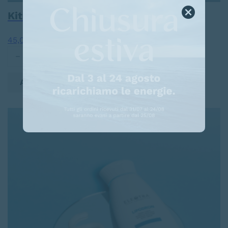
Kit Bendaggi Be Tone
0
- 0 recensioni
45,00
€
Kit Bendaggi Be Tone quantità
Aggiungi al carrello