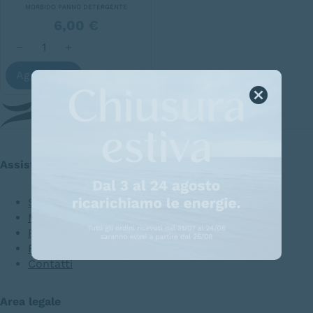
MORBIDO PANNO DETERGENTE
6,00
€
Panno in microfibra quantità
Aggiungi
Assistenza clienti
Spedizioni e consegne
Metodi di pagamento
Resi e recessi
FAQ
Contatti
Area legale