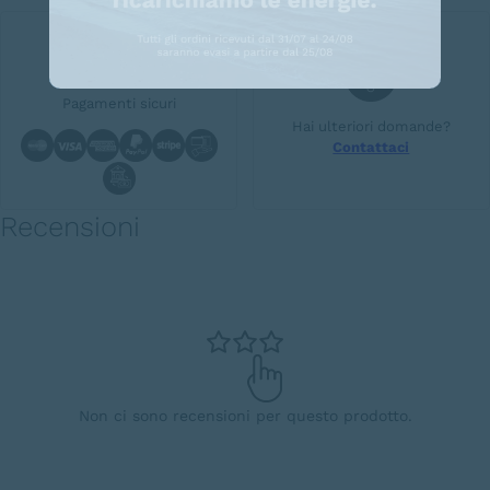
Pagamenti sicuri
Hai ulteriori domande?
Contattaci
Recensioni
Non ci sono recensioni per questo prodotto.