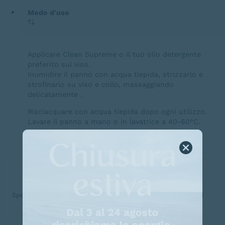
Modo d'uso
Applicare Clean Supreme o il tuo olio detergente
preferito sul viso.
Inumidire il panno con acqua tiepida, strizzarlo e
strofinarlo su viso e collo, massaggiando
delicatamente .
Risciacquare con acqua tiepida dopo ogni utilizzo.
Lavare il panno a mano o in lavatrice a 40-60°C.
Spedizioni
gratis
per ordini
Spedizioni in
5 giorni
maggiori di
69€
lavorativi