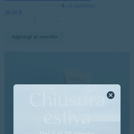
0
- 0 recensioni
38,00
€
LUMINA Stick Solare SPF 50 quantità
Aggiungi al carrello