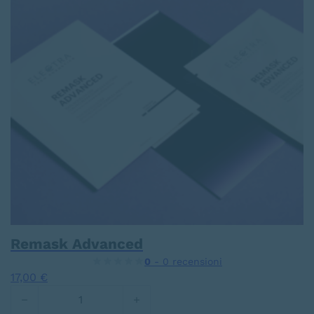
Remask Advanced
0
- 0 recensioni
17,00
€
Remask Advanced quantità