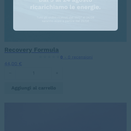
Recovery Formula
0
- 0 recensioni
44,00
€
Recovery Formula quantità
Aggiungi al carrello