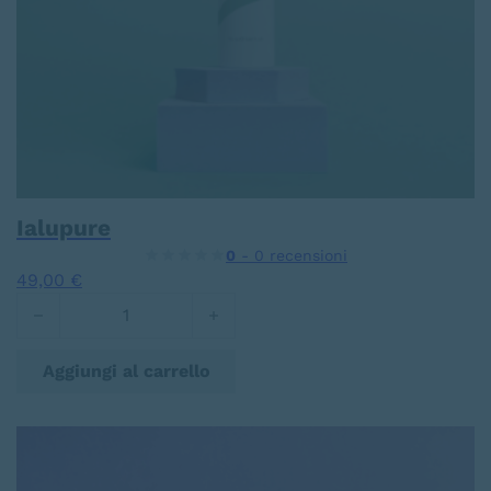
Ialupure
0
- 0 recensioni
49,00
€
Ialupure quantità
Aggiungi al carrello