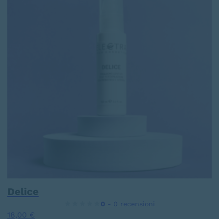
Delice
0
- 0 recensioni
18,00
€