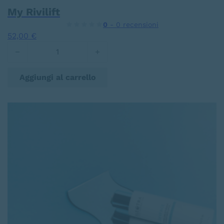
My Rivilift
0
- 0 recensioni
52,00
€
My Rivilift quantità
Aggiungi al carrello