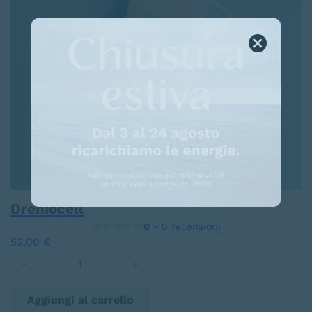
Dreniocell
0
- 0 recensioni
52,00
€
Dreniocell quantità
Aggiungi al carrello