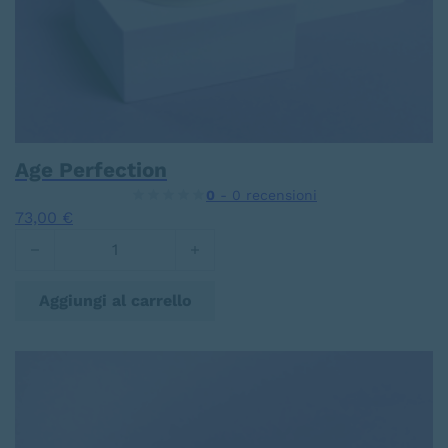
Age Perfection
0
- 0 recensioni
73,00
€
Age Perfection quantità
Aggiungi al carrello