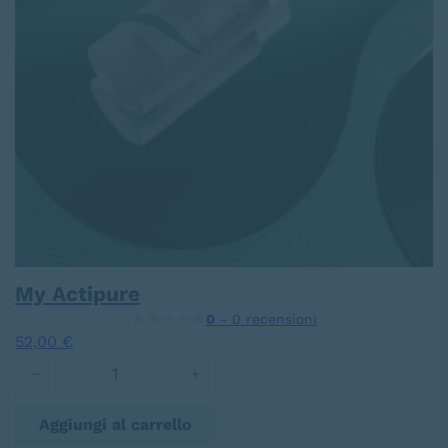
My Actipure
0
- 0 recensioni
52,00
€
My Actipure quantità
Aggiungi al carrello