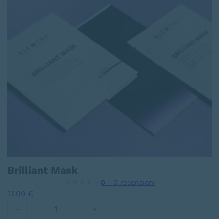
Brilliant Mask
0
- 0 recensioni
17,00
€
Brilliant Mask quantità