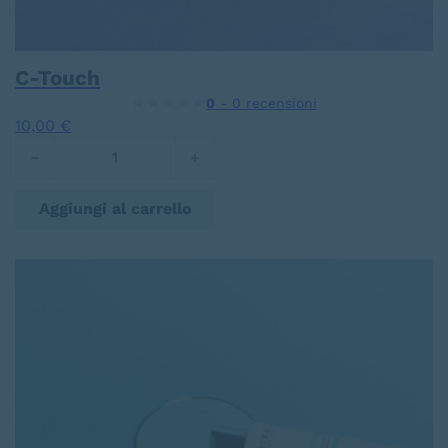
C-Touch
0
- 0 recensioni
10,00
€
C-Touch quantità
Aggiungi al carrello