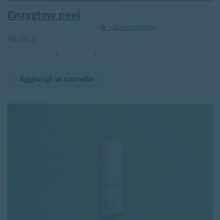
Enzyglow peel
0
- 0 recensioni
48,00
€
Enzyglow peel quantità
Aggiungi al carrello