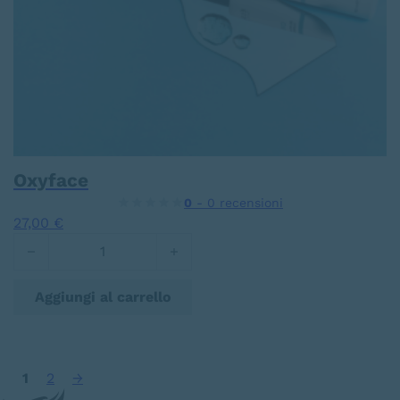
Oxyface
0
- 0 recensioni
27,00
€
Oxyface quantità
Aggiungi al carrello
1
2
→