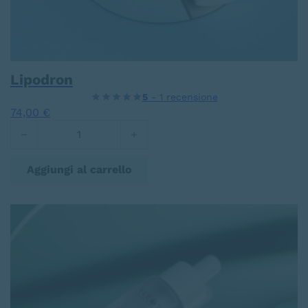
Lipodron
5
- 1 recensione
74,00
€
Lipodron quantità
Aggiungi al carrello