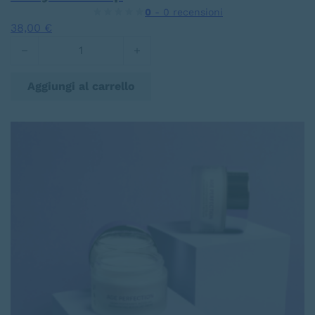
0
- 0 recensioni
38,00
€
7 Days Ialudrop quantità
Aggiungi al carrello