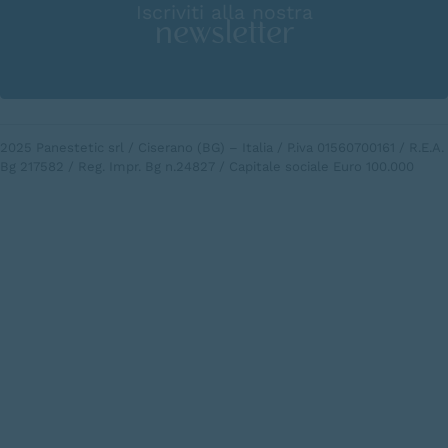
Iscriviti alla nostra
newsletter
2025 Panestetic srl / Ciserano (BG) – Italia / P.iva 01560700161 / R.E.A.
Bg 217582 / Reg. Impr. Bg n.24827 / Capitale sociale Euro 100.000