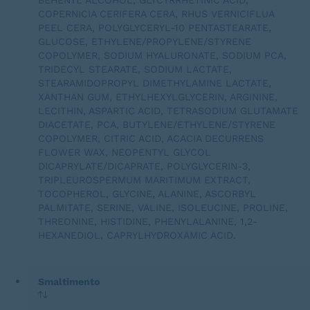
BEHENYL ALCOHOL, GLYCYRRHETINIC ACID,
COPERNICIA CERIFERA CERA, RHUS VERNICIFLUA
PEEL CERA, POLYGLYCERYL-10 PENTASTEARATE,
GLUCOSE, ETHYLENE/PROPYLENE/STYRENE
COPOLYMER, SODIUM HYALURONATE, SODIUM PCA,
TRIDECYL STEARATE, SODIUM LACTATE,
STEARAMIDOPROPYL DIMETHYLAMINE LACTATE,
XANTHAN GUM, ETHYLHEXYLGLYCERIN, ARGININE,
LECITHIN, ASPARTIC ACID, TETRASODIUM GLUTAMATE
DIACETATE, PCA, BUTYLENE/ETHYLENE/STYRENE
COPOLYMER, CITRIC ACID, ACACIA DECURRENS
FLOWER WAX, NEOPENTYL GLYCOL
DICAPRYLATE/DICAPRATE, POLYGLYCERIN-3,
TRIPLEUROSPERMUM MARITIMUM EXTRACT,
TOCOPHEROL, GLYCINE, ALANINE, ASCORBYL
PALMITATE, SERINE, VALINE, ISOLEUCINE, PROLINE,
THREONINE, HISTIDINE, PHENYLALANINE, 1,2-
HEXANEDIOL, CAPRYLHYDROXAMIC ACID.
Smaltimento