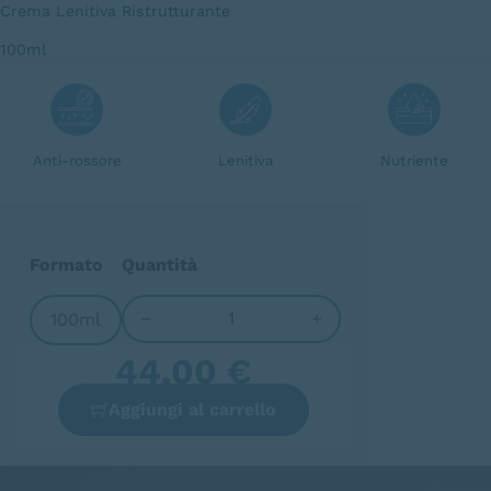
Crema Lenitiva Ristrutturante
100ml
Anti-rossore
Lenitiva
Nutriente
Formato
Quantità
100ml
Recovery Formula quantità
44,00
€
Aggiungi al carrello