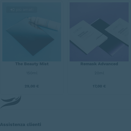
I più amati
The Beauty Mist
Remask Advanced
150ml
20ml
29,00
€
17,00
€
Assistenza clienti